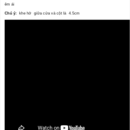
êm ái
Chú ý:
khe hở giữa cửa và cột là 4.5cm