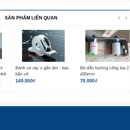
SẢN PHẨM LIÊN QUAN
Bánh xe ray v gắn âm - loại
Bộ dẫn hướng cổng lùa 2 lăn
bắn vít
d30mm
140.000₫
70.000₫