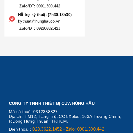
Zalo/ĐT: 0901.300.442
Hỗ trợ kỹ thuật (7h30-18h30)
kythuat@hunghauco.vn
Zalo/ĐT: 0929.682.423
CÔNG TY TNHH THIẾT BỊ CỬA HÙNG HẬU
Mã số thuế: 0312358827
Địa chỉ: TM12, Tầng Trệt CC 8Xplus, 163A Trường Chinh,
P.Đông Hưng Thuận, TP.HCM.
028.3622.1452 - Zalo: 0901.300.442
Điện thoại :