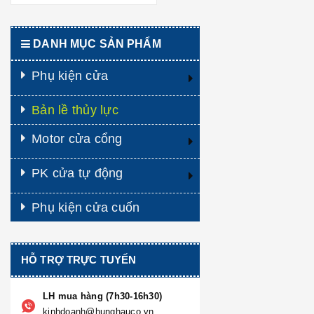
DANH MỤC SẢN PHẨM
Phụ kiện cửa
Bản lề thủy lực
Motor cửa cổng
PK cửa tự động
Phụ kiện cửa cuốn
HỖ TRỢ TRỰC TUYẾN
LH mua hàng (7h30-16h30)
kinhdoanh@hunghauco.vn