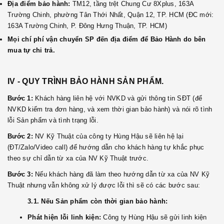
Địa điểm bảo hành:
TM12, tầng trệt Chung Cư 8Xplus, 163A
Trường Chinh, phường Tân Thới Nhất, Quận 12, TP. HCM (ĐC mới:
163A Trường Chinh, P. Đông Hưng Thuận, TP. HCM)
Mọi chí phí vận chuyển SP đến địa điểm để Bảo Hành do bên
mua tự chi trả.
IV - QUY TRÌNH BẢO HÀNH SẢN PHẨM.
Bước 1:
Khách hàng liên hệ với NVKD và gửi thông tin SĐT (để
NVKD kiểm tra đơn hàng, và xem thời gian bảo hành) và nói rõ tình
lỗi Sản phẩm và tình trạng lỗi.
Bước 2:
NV Kỹ Thuật của công ty Hùng Hậu sẽ liên hệ lại
(ĐT/Zalo/Video call) để hướng dẫn cho khách hàng tự khắc phục
theo sự chỉ dẫn từ xa của NV Kỹ Thuật trước.
Bước 3:
Nếu khách hàng đã làm theo hướng dẫn từ xa của NV Kỹ
Thuật nhưng vẫn không xử lý được lỗi thì sẽ có các bước sau:
3.1. Nếu Sản phẩm còn thời gian bảo hành:
Phát hiện lỗi linh kiện:
Công ty Hùng Hậu sẽ gửi linh kiện