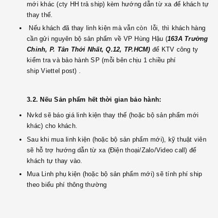
mới khác (cty HH trả ship) kèm hướng dẫn từ xa để khách tự
thay thế.
Nếu khách đã thay linh kiện mà vẫn còn lỗi, thì khách hàng
cần gửi nguyên bộ sản phẩm về VP Hùng Hậu (
163A Trường
Chinh, P. Tân Thới Nhất, Q.12, TP.HCM)
để KTV công ty
kiểm tra và bảo hành SP (mỗi bên chịu 1 chiều phí
ship Viettel post) .
3.2. Nếu Sản phẩm hết
thời gian bảo hành
:
Nvkd sẽ báo giá linh kiện thay thế (hoặc bộ sản phẩm mới
khác) cho khách.
Sau khi mua linh kiện (hoặc bộ sản phẩm mới), kỹ thuật viên
sẽ hỗ trợ hướng dẫn từ xa (Điện thoại/Zalo/Video call) để
khách tự thay vào.
Mua Linh phụ kiện (hoặc bộ sản phẩm mới) sẽ tính phí ship
theo biểu phí thông thường