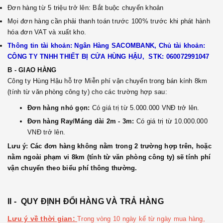
Đơn hàng từ 5 triệu trở lên: Bắt buộc chuyển khoản
Mọi đơn hàng cần phải thanh toán trước 100% trước khi phát hành
hóa đơn VAT và xuất kho.
Thông tin tài khoản: Ngân Hàng SACOMBANK, Chủ tài khoản:
CÔNG TY TNHH THIẾT BỊ CỬA HÙNG HẬU, STK: 060072991047
B - GIAO HÀNG
Công ty Hùng Hậu hỗ trợ Miễn phí vận chuyển trong bán kính 8km
(tính từ văn phòng công ty) cho các trường hợp sau:
Đơn hàng nhỏ gọn:
Có giá trị từ 5.000.000 VNĐ trở lên.
Đơn hàng Ray/Máng dài 2m - 3m:
Có giá trị từ 10.000.000
VNĐ trở lên.
Lưu ý: Các đơn hàng không nằm trong 2 trường hợp trên, hoặc
nằm ngoài phạm vi 8km (tính từ văn phòng công ty) sẽ tính phí
vận chuyển theo biểu phí thông thường.
II - QUY ĐỊNH ĐỔI HÀNG VÀ TRẢ HÀNG
Lưu ý về thời gian:
Trong vòng 10 ngày kể từ ngày mua hàng,