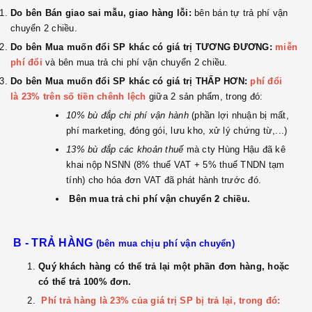
Do bên Bán giao sai mẫu, giao hàng lỗi:
bên bán tự trả phí vận
chuyển 2 chiều.
Do bên Mua muốn đổi SP khác có giá trị TƯƠNG ĐƯƠNG:
miễn
phí đổi
và bên mua trả chi phí vận chuyển 2 chiều.
Do bên Mua muốn đổi SP khác có giá trị THẤP HƠN:
phí đổi
là
23% trên số tiền chênh lệch
giữa 2 sản phẩm, trong đó:
10% bù đắp chi phí vận hành
(phần lợi nhuận bị mất,
phí marketing, đóng gói, lưu kho, xử lý chứng từ,...)
13%
bù đắp các khoản thuế
mà cty Hùng Hậu đã kê
khai nộp NSNN (8% thuế VAT + 5% thuế TNDN tạm
tính) cho hóa đơn VAT đã phát hành trước đó.
Bên mua trả chi phí vận chuyển 2 chiều.
B - TRẢ HÀNG
(bên mua chịu phí vận chuyển)
Quý khách hàng có thể trả lại một phần đơn hàng, hoặc
có thể trả 100% đơn.
Phí trả hàng là 23% của giá trị SP bị trả lại, trong đó: