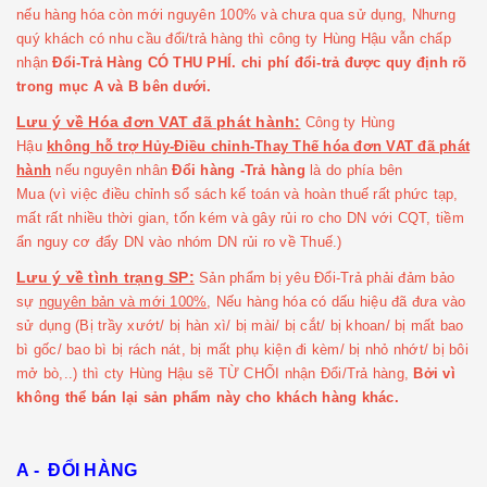
nếu hàng hóa còn mới nguyên 100% và chưa qua sử dụng, Nhưng
quý khách có nhu cầu đổi/trả hàng thì công ty Hùng Hậu vẫn chấp
nhận
Đổi-Trả Hàng CÓ THU PHÍ. chi phí đổi-trả được quy định rõ
trong mục A và B bên dưới.
Lưu ý về Hóa đơn VAT đã phát hành:
Công ty Hùng
Hậu
không hỗ trợ Hủy-Điều chỉnh-Thay Thế hóa đơn VAT đã phát
hành
nếu nguyên nhân
Đổi hàng -Trả hàng
là do phía bên
Mua (vì việc điều chỉnh sổ sách kế toán và hoàn thuế rất phức tạp,
mất rất nhiều thời gian, tốn kém và gây rủi ro cho DN với CQT, tiềm
ẩn nguy cơ đẩy DN vào nhóm DN rủi ro về Thuế.)
Lưu ý về tình trạng SP:
Sản phẩm bị yêu Đổi-Trả phải đảm bảo
sự
nguyên bản và mới 100%
, Nếu hàng hóa có dấu hiệu đã đưa vào
sử dụng (Bị trầy xướt/ bị hàn xì/ bị mài/ bị cắt/ bị khoan/ bị mất bao
bì gốc/ bao bì bị rách nát, bị mất phụ kiện đi kèm/ bị nhỏ nhớt/ bị bôi
mở bò,..) thì cty Hùng Hậu sẽ TỪ CHỐI nhận Đổi/Trả hàng,
Bởi vì
không thể bán lại sản phẩm này cho khách hàng khác.
A - ĐỔI HÀNG