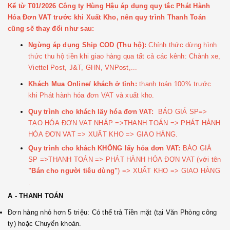
Kể từ T01/2026 Công ty Hùng Hậu áp dụng quy tắc Phát Hành
Hóa Đơn VAT trước khi Xuất Kho, nên quy trình Thanh Toán
cũng sẽ thay đổi như sau:
Ngừng áp dụng Ship COD (Thu hộ):
Chính thức dừng hình
thức thu hộ tiền khi giao hàng qua tất cả các kênh: Chành xe,
Viettel Post, J&T, GHN, VNPost,...
Khách Mua Online/ khách ở tỉnh:
thanh toán 100% trước
khi Phát hành hóa đơn VAT và xuất kho.
Quy trình cho khách lấy hóa đơn VAT:
BÁO GIÁ SP=>
TẠO HÓA ĐƠN VAT NHÁP =>THANH TOÁN => PHÁT HÀNH
HÓA ĐƠN VAT => XUẤT KHO => GIAO HÀNG.
Quy trình cho khách KHÔNG lấy hóa đơn VAT:
BÁO GIÁ
SP =>THANH TOÁN => PHÁT HÀNH HÓA ĐƠN VAT (với tên
"Bán cho người tiêu dùng"
) => XUẤT KHO => GIAO HÀNG
.
A - THANH TOÁN
Đơn hàng nhỏ hơn 5 triệu: Có thể trả Tiền mặt (tại Văn Phòng công
ty) hoặc Chuyển khoản.