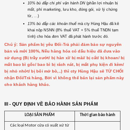
10% bù đắp chi phí vận hành DN
(phần lợi nhuận bị
mất, phí marketing, lưu kho, đóng gói, xử lý chứng
từ, ...)
13% bù đắp các khoản thuế
mà cty Hùng Hậu đã kê
khai nộp NSNN (8% thuế VAT + 5% thuế TNDN tạm
tính) cho hóa đơn VAT đã phát hành trước đó.
Chú ý: Sản phẩm bị yêu Đổi-Trả phải đảm bảo sự nguyên
bản và mới 100%,
Nếu hàng hóa có dấu hiệu đã đưa vào
sử dụng (Bị trầy xướt/ bị hàn xì/ bị mài/ bị cắt/ bị khoan/ bị
mất bao bì gốc/ bao bì bị rách nát, bị mất phụ kiện đi kèm/
bị nhỏ nhớt/ bị bôi mở bò,
..) thì cty Hùng Hậu sẽ TỪ CHỐI
nhận Đổi/Trả hàng, Bởi vì không thể bán lại sản phẩm này
cho khách hàng khác.
III - QUY ĐỊNH VỀ BẢO HÀNH SẢN PHẨM
LOẠI SẢN PHẨM
Thời gian bảo hành
Các loại Motor cửa có xuất xứ từ