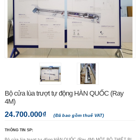
Bộ cửa lùa trượt tự động HÀN QUỐC (Ray
4M)
24.700.000₫
(Đã bao gồm thuế VAT)
THÔNG TIN SP:
Bộ cửa lùa trượt tự động HÀN QUỐC (Ray 4M) MỘT BỘ THIẾT BỊ