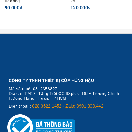
tự đóng
2a
90.000₫
120.000₫
CÔNG TY TNHH THIẾT BỊ CỬA HÙNG HẬU
Mã số thuế: 0312358827
Địa chỉ: TM12, Tầng Trệt CC 8Xplus, 163A Trường Chinh,
P.Đông Hưng Thuận, TP.HCM.
028.3622.1452 - Zalo: 0901.300.442
Điện thoại :