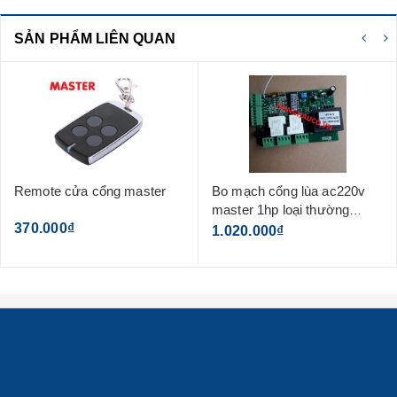
SẢN PHẨM LIÊN QUAN
 cửa cổng master
Bo mạch cổng lùa ac220v
Bo mạc
master 1hp loại thường
ac220v 
00₫
(không kèm remote)
(không
1.020.000₫
1.170.