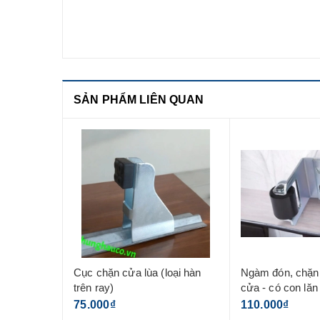
SẢN PHẨM LIÊN QUAN
loại hàn
Ngàm đón, chặn và giữ đầu
Cục chặn cửa lù
cửa - có con lăn
105.000₫
110.000₫