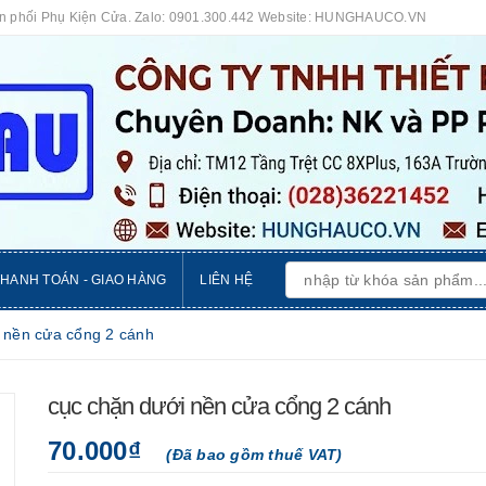
ân phối Phụ Kiện Cửa. Zalo: 0901.300.442 Website: HUNGHAUCO.VN
THANH TOÁN - GIAO HÀNG
LIÊN HỆ
 nền cửa cổng 2 cánh
cục chặn dưới nền cửa cổng 2 cánh
70.000₫
(Đã bao gồm thuế VAT)