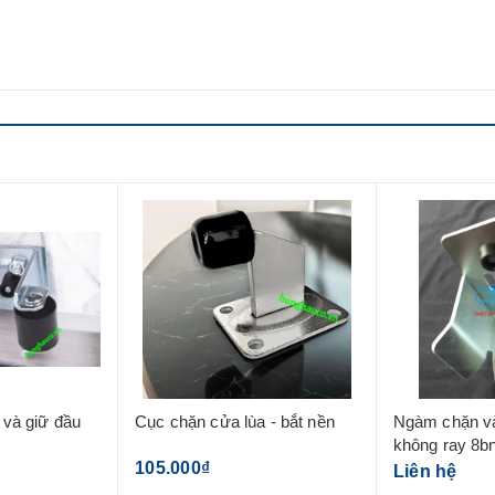
a - bắt nền
Ngàm chặn và nâng đầu cửa
Chốt đứng ph
không ray 8bn (8 bánh nhỏ)
45cm
Liên hệ
70.000₫