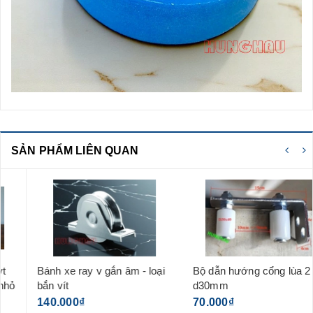
SẢN PHẨM LIÊN QUAN
Bánh xe ray v gắn âm - loại
Bộ dẫn hướng cổng lùa 2 lăn
bắn vít
d30mm
140.000₫
70.000₫