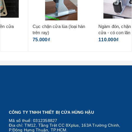
Cục chặn cửa lùa (loại hàn
Ngàm đón, chặn và giữ đầu
trên ray)
cửa - có con lăn
75.000₫
110.000₫
CÔNG TY TNHH THIẾT BỊ CỬA HÙNG HẬU
Mã số thuế: 0312358827
Địa chỉ: TM12, Tầng Trệt CC 8Xplus, 163A Trường Chinh,
P.Đông Hưng Thuận, TP.HCM.