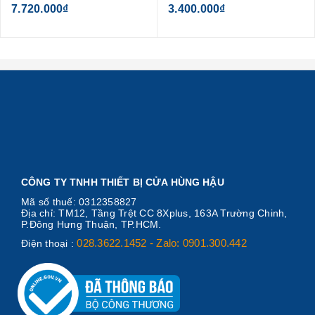
7.720.000₫
3.400.000₫
CÔNG TY TNHH THIẾT BỊ CỬA HÙNG HẬU
Mã số thuế: 0312358827
Địa chỉ: TM12, Tầng Trệt CC 8Xplus, 163A Trường Chinh,
P.Đông Hưng Thuận, TP.HCM.
028.3622.1452 - Zalo: 0901.300.442
Điện thoại :