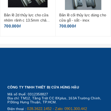
Bản lề 2d thủy lực cho cửa
Bản lề cối thủy lực dùng cho
nhôm rãnh c 13.5mm châu
cửa gỗ - sắt - inox
âu
700.000₫
700.000₫
CÔNG TY TNHH THIẾT BỊ CỬA HÙNG HẬU
Mã số thuế: 0312358827
Địa chỉ: TM12, Tầng Trệt CC 8Xplus, 163A Trường Chinh,
P.Đông Hưng Thuận, TP.HCM.
028.3622.1452 - Zalo: 0901.300.442
Điện thoại :