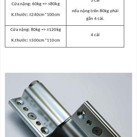
3 cái
Cửa nặng: 60kg => ≤80kg
nếu nặng trên 80kg phải
K.thước:
≤240cm*100cm
gắn 4 cái.
Cửa nặng: 80kg => ≤120kg
4 cái
K.thước:
≤300cm*110cm