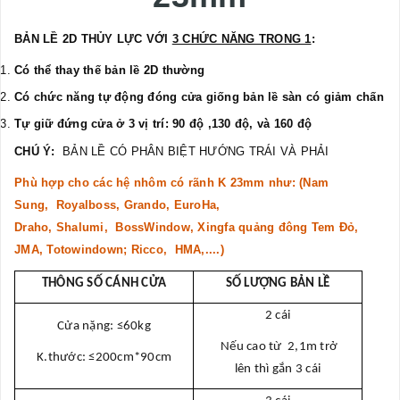
BẢN LỀ 2D THỦY LỰC VỚI
3 CHỨC NĂNG TRONG 1
:
Có thể thay thế bản lề 2D thường
Có chức năng tự động đóng cửa giống bản lề sàn có giảm chấn
Tự giữ đứng cửa ở 3 vị trí: 90 độ ,130 độ, và 160 độ
CHÚ Ý:
BẢN LỀ CÓ PHÂN BIỆT HƯỚNG TRÁI VÀ PHẢI
Phù hợp cho các hệ nhôm có rãnh K 23mm như: (Nam
Sung, Royalboss, Grando, EuroHa,
Draho, Shalumi, BossWindow, Xingfa quảng đông Tem Đỏ,
JMA, Totowindown; Ricco, HMA,....)
THÔNG SỐ CÁNH CỬA
SỐ LƯỢNG BẢN LỀ
2 cái
Cửa nặng: ≤60kg
Nếu cao từ 2,1m trở
K.thước:
≤200cm*90cm
lên thì gắn 3 cái